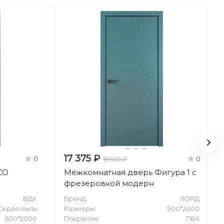
17 375 ₽
0
0
19900 ₽
CO
Межкомнатная дверь Фигура 1 с
фрезеровкой модерн
ВДК
Бренд:
ЛОРД
Серая пыль
Размеры:
900*2000
600*2000
Покрытие:
ПВХ