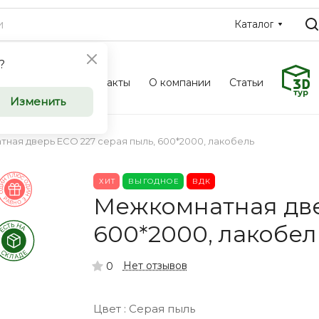
Каталог
?
Фотоальбом
Контакты
О компании
Статьи
ные и
Межкомн
Изменить
ери
входные 
ная дверь ECO 227 серая пыль, 600*2000, лакобель
оптом
ХИТ
ВЫГОДНОЕ
ВДК
u приглашает к
Компания Saloondve
Межкомнатная две
ческие
сотрудничеству к
600*2000, лакобел
ков, дизайнеров и
организации, заст
инимателей.
индивидуальных п
Нет отзывов
0
Цвет :
Серая пыль