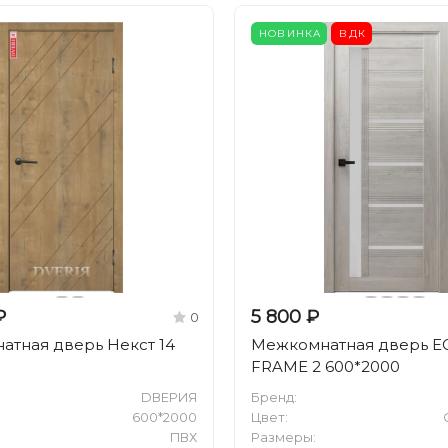
НОВИНКА
ВДК
₽
5 800 ₽
0
тная дверь Некст 14
Межкомнатная дверь E
0
FRAME 2 600*2000
DВЕРИЯ
Бренд:
600*2000
Цвет:
ПВХ
Размеры: