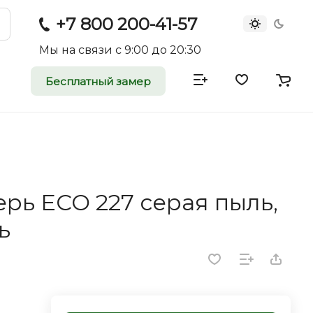
+7 800 200-41-57
Мы на связи с 9:00 до 20:30
Бесплатный замер
атные и
двери
rei.ru приглашает к
рь ECO 227 серая пыль,
оммерческие
ь
ройщиков, дизайнеров и
редпринимателей.