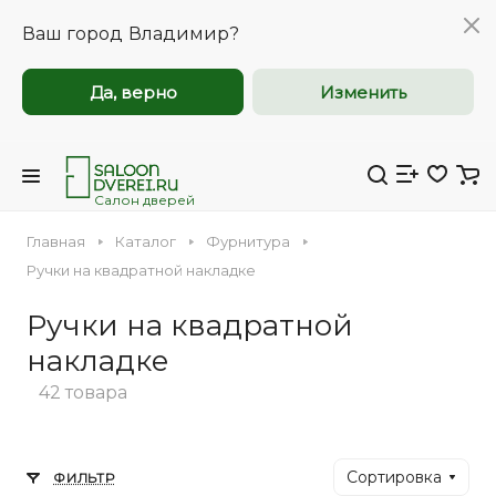
Ваш город
Владимир?
Да, верно
Изменить
Межкомнатные и
Межкомнатные и
входные двери
входные двери
оптом
оптом
Салон дверей
Главная
Каталог
Фурнитура
Компания Saloondverei.ru приглашает к
Компания Saloondverei.ru приглашает к
Ручки на квадратной накладке
сотрудничеству коммерческие
сотрудничеству коммерческие
Ручки на квадратной
организации, застройщиков,
организации, застройщиков,
Входная
Межкомнатная
дизайнеров и индивидуальных
дизайнеров и индивидуальных
накладке
предпринимателей.
предпринимателей.
42 товара
Сортировка
ФИЛЬТР