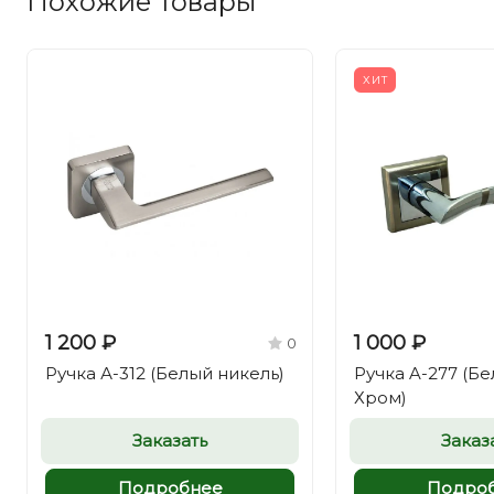
Похожие товары
ХИТ
1 200 ₽
1 000 ₽
0
Ручка А-312 (Белый никель)
Ручка A-277 (Бе
Хром)
Заказать
Заказ
Подробнее
Подро