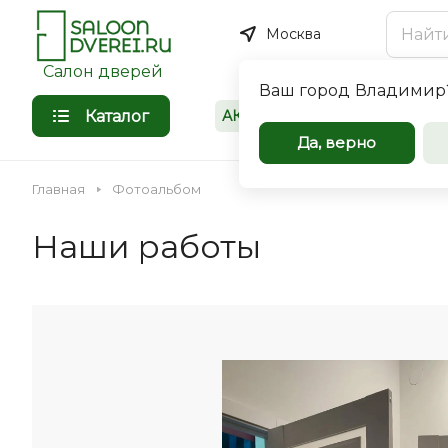
Москва
Салон дверей
Ваш город
Владимир
Каталог
АКЦИИ
Покупателям
Межкомнат
Да, верно
входные дв
Главная
Фотоальбом
оптом
Наши работы
Компания Saloondverei.r
сотрудничеству коммер
организации, застройщи
Входная
Межкомнатная
индивидуальных предпр