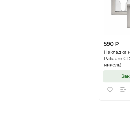
590 ₽
Накладка 
Palidore C
никель)
Зак