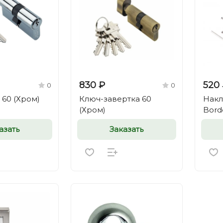
830 ₽
520
0
0
60 (Хром)
Ключ-завертка 60
Накл
(Хром)
Bord
азать
Заказать