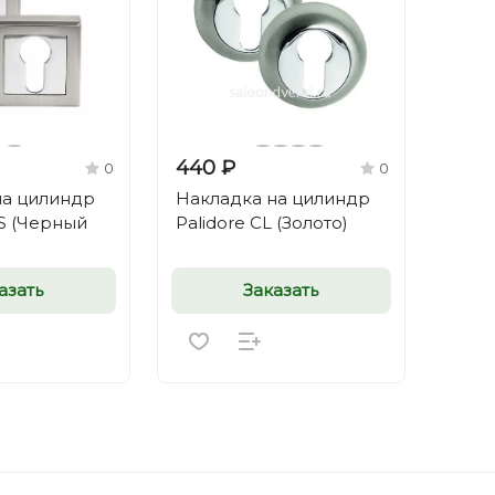
440 ₽
0
0
на цилиндр
Накладка на цилиндр
LS (Черный
Palidore CL (Золото)
азать
Заказать