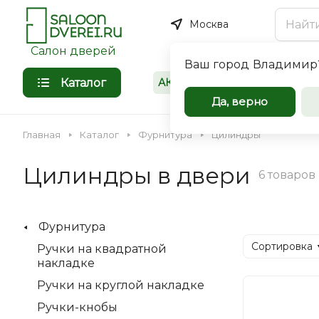
Москва
Салон дверей
Ваш город
Владимир
Каталог
АКЦИИ
Покупателям
Межкомнат
Да, верно
входные дв
Главная
Каталог
Фурнитура
Цилиндры
оптом
Цилиндры в двери
6 товаров
Компания Saloondverei.r
сотрудничеству коммер
Фурнитура
организации, застройщи
Входная
Межкомнатная
Сортировка
Ручки на квадратной
индивидуальных предпр
накладке
Ручки на круглой накладке
Ручки-кнобы