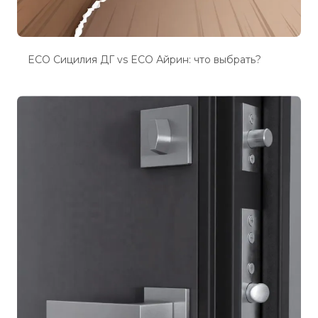
ECO Сицилия ДГ vs ECO Айрин: что выбрать?