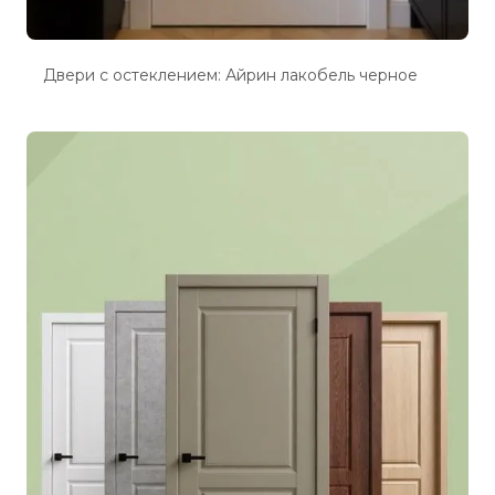
Двери с остеклением: Айрин лакобель черное