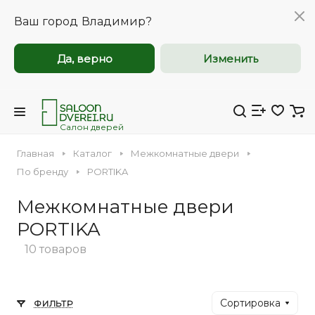
Ваш город
Владимир?
Да, верно
Изменить
Межкомнатные и
Межкомнатные и
входные двери
входные двери
оптом
оптом
Салон дверей
Главная
Каталог
Межкомнатные двери
Компания Saloondverei.ru приглашает к
Компания Saloondverei.ru приглашает к
По бренду
PORTIKA
сотрудничеству коммерческие
сотрудничеству коммерческие
Межкомнатные двери
организации, застройщиков,
организации, застройщиков,
Входная
Межкомнатная
дизайнеров и индивидуальных
дизайнеров и индивидуальных
PORTIKA
предпринимателей.
предпринимателей.
10 товаров
Сортировка
ФИЛЬТР