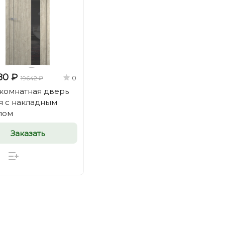
80 ₽
0
19642 ₽
омнатная дверь
я с накладным
лом
Заказать