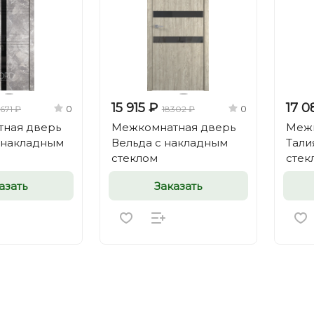
15 915 ₽
17 0
0
0
1671 ₽
18302 ₽
ная дверь
Межкомнатная дверь
Межк
с накладным
Вельда с накладным
Тали
стеклом
стек
азать
Заказать