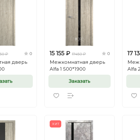
15 155 ₽
17 1
0
0
450 ₽
17450 ₽
ная дверь
Межкомнатная дверь
Межк
00
Alfa 1 500*1900
Alfa 
азать
Заказать
ХИТ