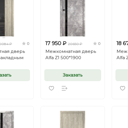
17 950 ₽
18 6
0
0
0084 ₽
20650 ₽
ная дверь
Межкомнатная дверь
Межк
 накладным
Alfa Z1 500*1900
Alfa 
азать
Заказать