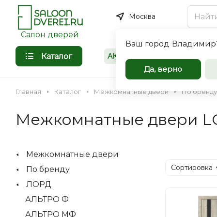
Москва
Салон дверей
Ваш город
Владимир
Каталог
АКЦИИ
Покупателям
Межкомнат
Да, верно
входные дв
Главная
Каталог
Межкомнатные двери
По бренду
оптом
Межкомнатные двери L
Компания Saloondverei.r
сотрудничеству коммер
Межкомнатные двери
организации, застройщи
Входная
Межкомнатная
Сортировка
По бренду
индивидуальных предпр
ЛОРД
АЛЬТРО Ф
АЛЬТРО МФ