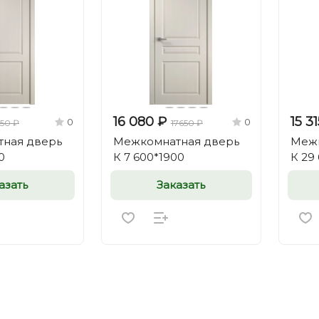
16 080 ₽
15 3
0
0
650 ₽
17650 ₽
ная дверь
Межкомнатная дверь
Межк
0
К 7 600*1900
К 29
азать
Заказать