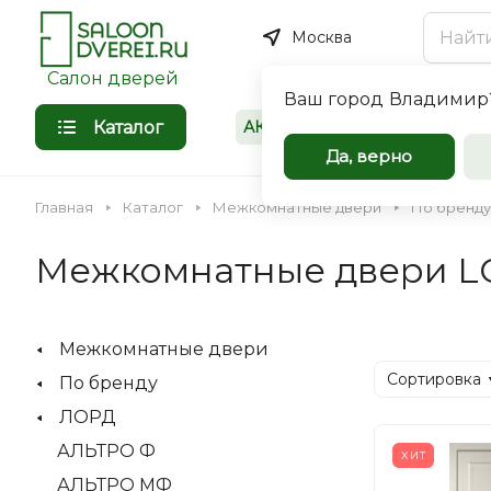
Москва
Салон дверей
Ваш город
Владимир
Каталог
АКЦИИ
Покупателям
Межкомнат
Да, верно
входные дв
Главная
Каталог
Межкомнатные двери
По бренду
оптом
Межкомнатные двери 
Компания Saloondverei.r
сотрудничеству коммер
Межкомнатные двери
организации, застройщи
Входная
Межкомнатная
Сортировка
По бренду
индивидуальных предпр
ЛОРД
АЛЬТРО Ф
ХИТ
АЛЬТРО МФ