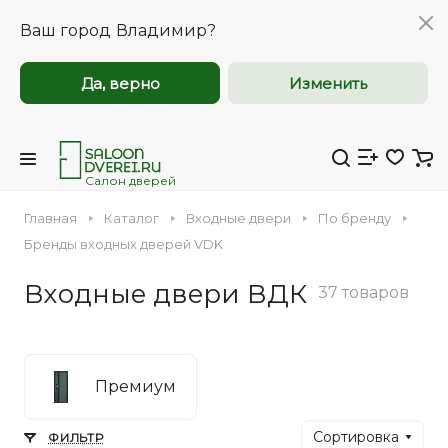
Ваш город
Владимир?
Да, верно
Изменить
Межкомнатные и
Межкомнатные и
входные двери
входные двери
оптом
оптом
Салон дверей
Главная
Каталог
Входные двери
По бренду
Компания Saloondverei.ru приглашает к
Компания Saloondverei.ru приглашает к
Бренды входных дверей VDK
сотрудничеству коммерческие
сотрудничеству коммерческие
Входные двери ВДК
организации, застройщиков,
организации, застройщиков,
37 товаров
Входная
Межкомнатная
дизайнеров и индивидуальных
дизайнеров и индивидуальных
предпринимателей.
предпринимателей.
Премиум
Сортировка
ФИЛЬТР