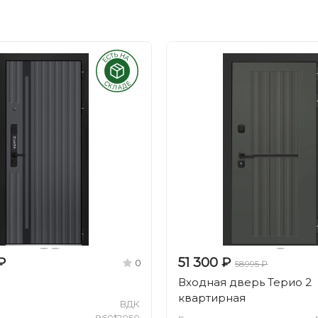
₽
51 300 ₽
0
58995 ₽
Входная дверь Терио 2
квартирная
ВДК