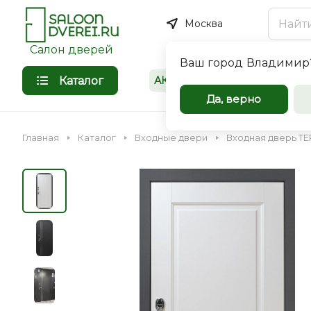
Москва
Салон дверей
Ваш город
Владимир
Каталог
АКЦИИ
Покупателям
Межкомнат
Да, верно
входные дв
Главная
Каталог
Входные двери
Входная дверь 
оптом
Компания Saloondverei.r
сотрудничеству коммер
организации, застройщи
Входная
Межкомнатная
индивидуальных предпр