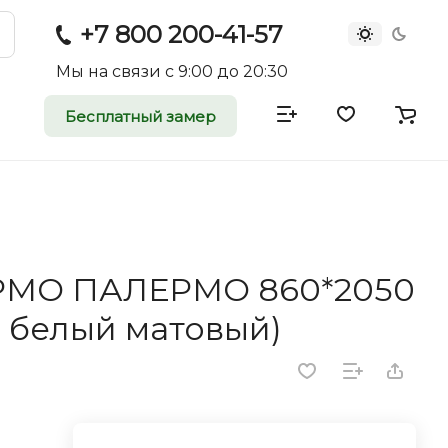
+7 800 200-41-57
Мы на связи с 9:00 до 20:30
Бесплатный замер
атные и
двери
rei.ru приглашает к
ЕРМО ПАЛЕРМО 860*2050
оммерческие
белый матовый)
ройщиков, дизайнеров и
редпринимателей.