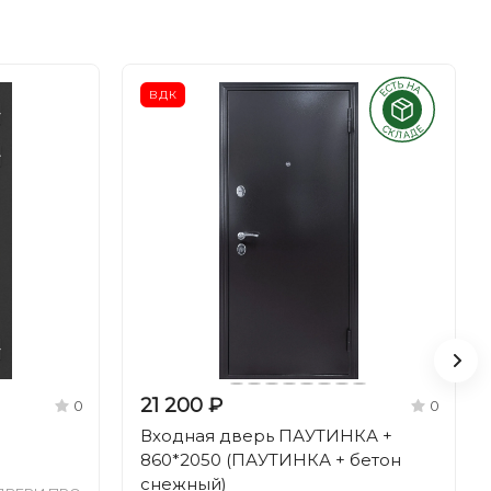
ВДК
21 200 ₽
0
0
Входная дверь ПАУТИНКА +
860*2050 (ПАУТИНКА + бетон
снежный)