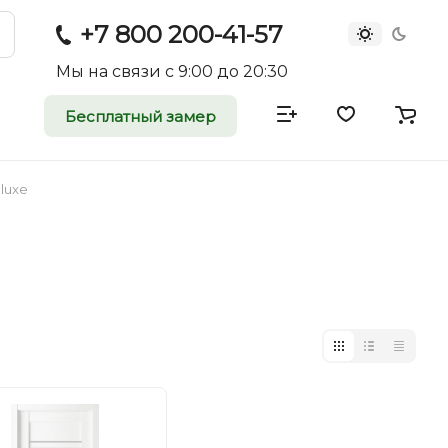
+7 800 200-41-57
Мы на связи с 9:00 до 20:30
Бесплатный замер
атные и
двери
luxe
rei.ru приглашает к
оммерческие
ройщиков, дизайнеров и
редпринимателей.