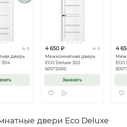
4 650 ₽
4 65
0
0
ная дверь
Межкомнатная дверь
Межк
 304
ECO Deluxe 302
ECO 
600*2000
600*
азать
Заказать
натные двери Eco Deluxe