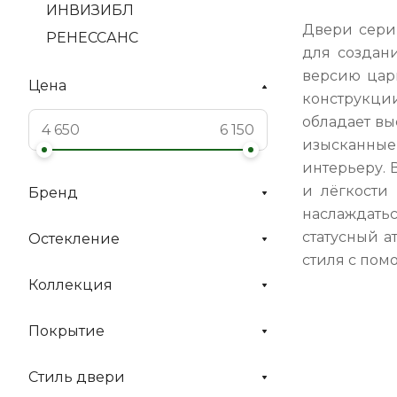
ИНВИЗИБЛ
Двери серии
РЕНЕССАНС
для создан
версию цар
Цена
конструкции
обладает вы
изысканные
интерьеру. 
и лёгкости
Бренд
наслаждать
статусный а
Остекление
стиля с пом
Коллекция
Покрытие
Стиль двери