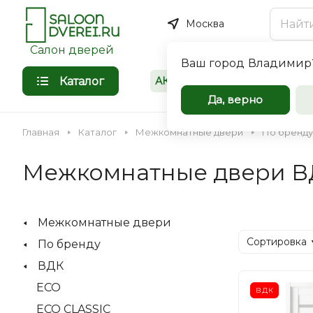
Москва
Салон дверей
Ваш город
Владимир
Каталог
АКЦИИ
Покупателям
Межкомнат
Да, верно
входные дв
Главная
Каталог
Межкомнатные двери
По бренду
оптом
Межкомнатные двери В
Компания Saloondverei.r
сотрудничеству коммер
Межкомнатные двери
организации, застройщи
Входная
Межкомнатная
Сортировка
По бренду
индивидуальных предпр
ВДК
ECO
ВДК
ECO CLASSIC