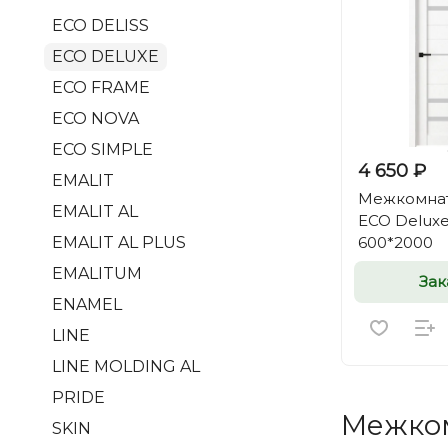
ECO DELISS
ECO DELUXE
ECO FRAME
ECO NOVA
ECO SIMPLE
4 650 ₽
EMALIT
Межкомнат
EMALIT AL
ECO Deluxe
600*2000
EMALIT AL PLUS
EMALITUM
Зак
ENAMEL
LINE
LINE MOLDING AL
PRIDE
Межком
SKIN