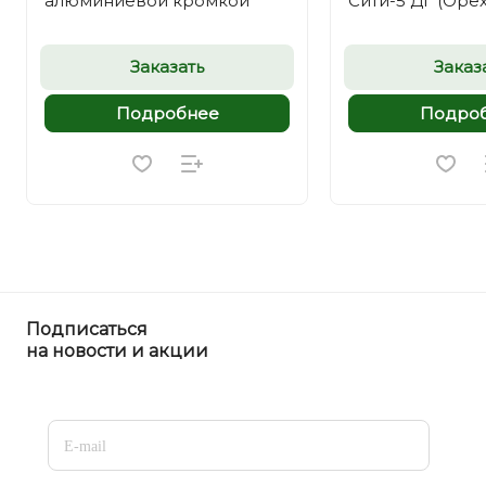
алюминиевой кромкой
Сити-5 ДГ (Орех
Заказать
Заказ
Подробнее
Подро
Подписаться
на новости и акции