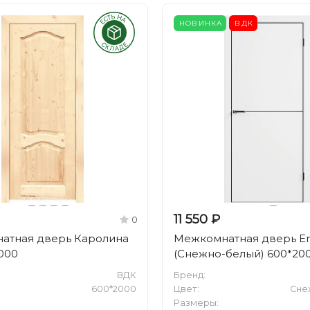
НОВИНКА
ВДК
11 550 ₽
0
атная дверь Каролина
Межкомнатная дверь Em
000
(Снежно-белый) 600*20
ВДК
Бренд:
600*2000
Цвет:
Сне
Размеры: