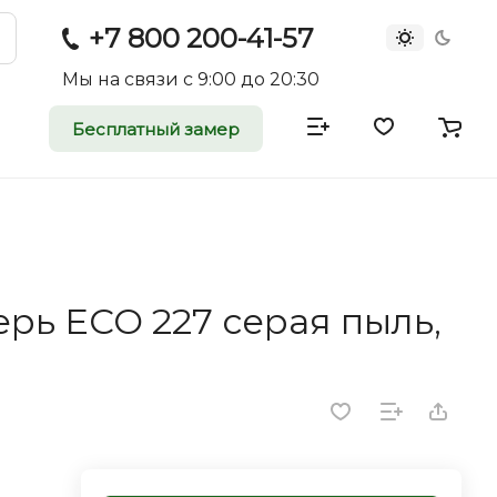
+7 800 200-41-57
Мы на связи с 9:00 до 20:30
Бесплатный замер
атные и
двери
rei.ru приглашает к
рь ECO 227 серая пыль,
оммерческие
ройщиков, дизайнеров и
редпринимателей.