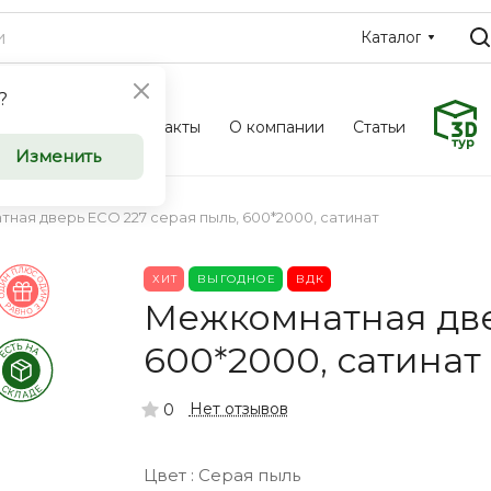
Каталог
?
Фотоальбом
Контакты
О компании
Статьи
ные и
Межкомн
Изменить
ери
входные 
ная дверь ECO 227 серая пыль, 600*2000, сатинат
оптом
ХИТ
ВЫГОДНОЕ
ВДК
u приглашает к
Компания Saloondve
Межкомнатная две
ческие
сотрудничеству к
600*2000, сатинат
ков, дизайнеров и
организации, заст
инимателей.
индивидуальных п
Нет отзывов
0
Цвет :
Серая пыль