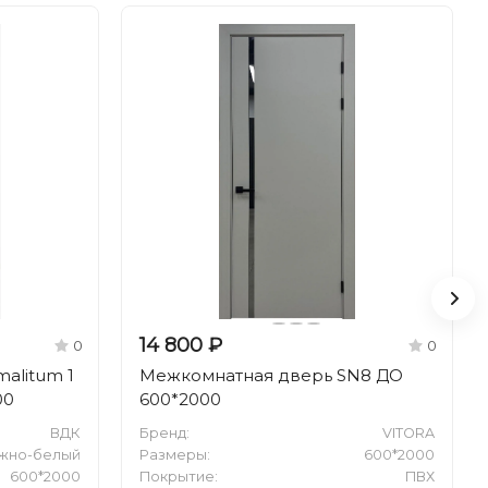
14 800 ₽
0
0
alitum 1
Межкомнатная дверь SN8 ДО
00
600*2000
ВДК
Бренд:
VITORA
жно-белый
Размеры:
600*2000
600*2000
Покрытие:
ПВХ