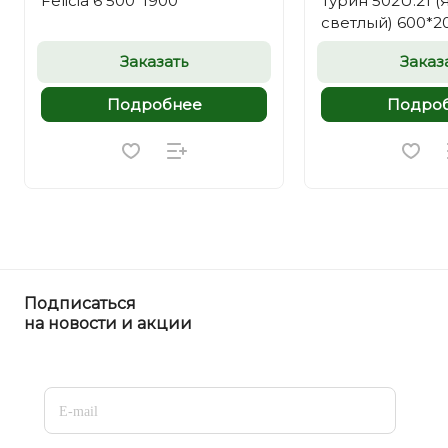
Felicia 6 500*1900
Турин 502U.21 (
светлый) 600*2
Заказать
Заказ
Подробнее
Подро
Подписаться
на новости и акции