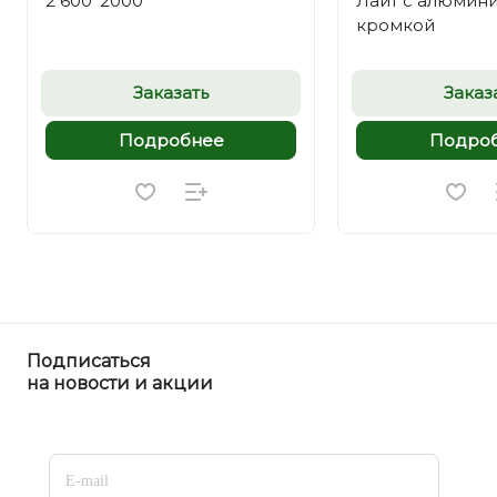
2 600*2000
Лайт с алюмин
кромкой
Заказать
Заказ
Подробнее
Подро
Подписаться
на новости и акции