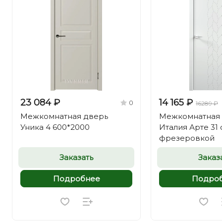
23 084 ₽
14 165 ₽
0
16289 ₽
Межкомнатная дверь
Межкомнатная
Уника 4 600*2000
Италия Арте 31
фрезеровкой
Заказать
Заказ
Подробнее
Подро