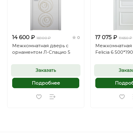
14 600 ₽
17 075 ₽
0
16900 ₽
19650 ₽
Межкомнатная дверь с
Межкомнатная
орнаментом Л-Спацио 5
Felicia 6 500*19
Заказать
Заказ
Подробнее
Подро