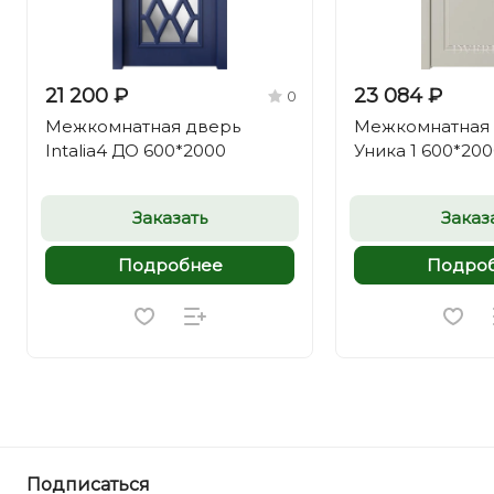
21 200 ₽
23 084 ₽
0
Межкомнатная дверь
Межкомнатная
Intalia4 ДО 600*2000
Уника 1 600*20
Заказать
Заказ
Подробнее
Подро
Подписаться