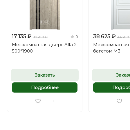
17 135 ₽
38 625 ₽
0
18800 ₽
44300
Межкомнатная дверь Alfa 2
Межкомнатная 
500*1900
багетом М3
Заказать
Заказ
Подробнее
Подро