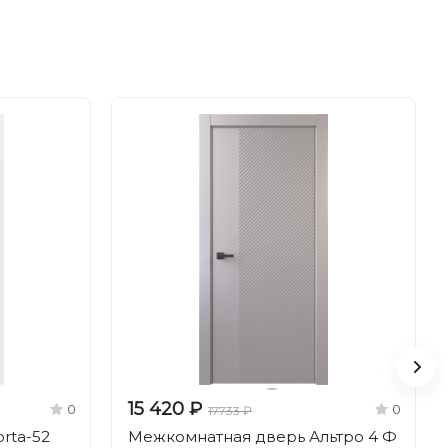
15 420 ₽
0
0
17733 ₽
rta-52
Межкомнатная дверь Альтро 4 Ф