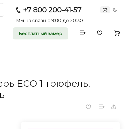
+7 800 200-41-57
Мы на связи с 9:00 до 20:30
Бесплатный замер
атные и
двери
rei.ru приглашает к
рь ECO 1 трюфель,
оммерческие
ь
ройщиков, дизайнеров и
редпринимателей.