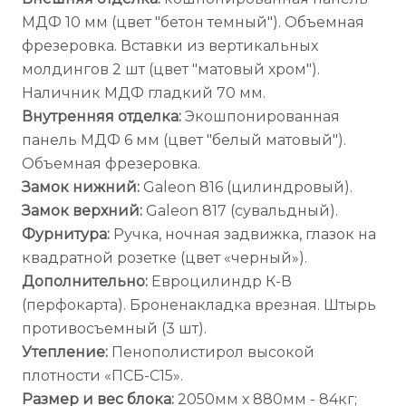
МДФ 10 мм (цвет "бетон темный"). Объемная
фрезеровка. Вставки из вертикальных
молдингов 2 шт (цвет "матовый хром").
Наличник МДФ гладкий 70 мм.
Внутренняя отделка:
Экошпонированная
панель МДФ 6 мм (цвет "белый матовый").
Объемная фрезеровка.
Замок нижний:
Galeon 816 (цилиндровый).
Замок верхний:
Galeon 817 (сувальдный).
Фурнитура:
Ручка, ночная задвижка, глазок на
квадратной розетке (цвет «черный»).
Дополнительно:
Евроцилиндр К-В
(перфокарта). Броненакладка врезная. Штырь
противосъемный (3 шт).
Утепление:
Пенополистирол высокой
плотности «ПСБ-С15».
Размер и вес блока:
2050мм х 880мм - 84кг;