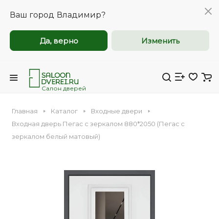
Ваш город
Владимир?
Да, верно
Изменить
Межкомнатные и
Межкомнатные и
входные двери
входные двери
оптом
оптом
Салон дверей
Главная
Каталог
Входные двери
Компания Saloondverei.ru приглашает к
Компания Saloondverei.ru приглашает к
Входная дверь Пегас с зеркалом 880*2050 (Пегас с
сотрудничеству коммерческие
сотрудничеству коммерческие
зеркалом белый матовый)
организации, застройщиков,
организации, застройщиков,
Входная
Межкомнатная
дизайнеров и индивидуальных
дизайнеров и индивидуальных
предпринимателей.
предпринимателей.