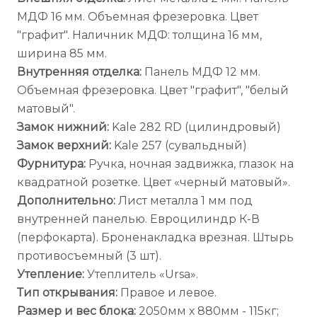
МДФ 16 мм. Объемная фрезеровка. Цвет
"графит". Наличник МДФ: толщина 16 мм,
ширина 85 мм.
Внутренняя отделка:
Панель МДФ 12 мм.
Объемная фрезеровка. Цвет "графит", "белый
матовый".
Замок нижний:
Kale 282 RD (цилиндровый)
Замок верхний:
Kale 257 (сувальдный)
Фурнитура:
Ручка, ночная задвижка, глазок на
квадратной розетке. Цвет «черный матовый».
Дополнительно:
Лист металла 1 мм под
внутренней панелью. Евроцилиндр К-В
(перфокарта). Броненакладка врезная. Штырь
противосъемный (3 шт).
Утепление:
Утеплитель «Ursa».
Тип открывания:
Правое и левое.
Размер и вес блока:
2050мм х 880мм - 115кг;