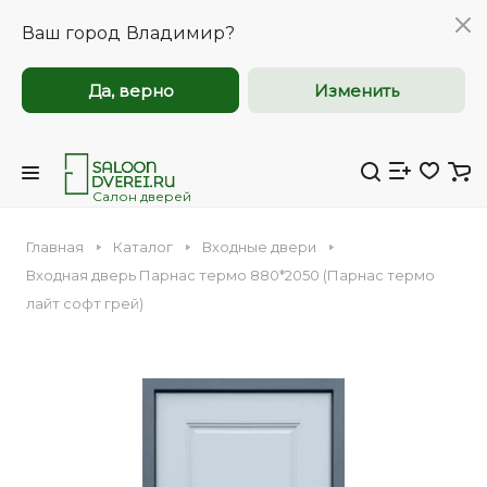
Ваш город
Владимир?
Да, верно
Изменить
Межкомнатные и
Межкомнатные и
входные двери
входные двери
оптом
оптом
Салон дверей
Главная
Каталог
Входные двери
Компания Saloondverei.ru приглашает к
Компания Saloondverei.ru приглашает к
Входная дверь Парнас термо 880*2050 (Парнас термо
сотрудничеству коммерческие
сотрудничеству коммерческие
лайт софт грей)
организации, застройщиков,
организации, застройщиков,
Входная
Межкомнатная
дизайнеров и индивидуальных
дизайнеров и индивидуальных
предпринимателей.
предпринимателей.