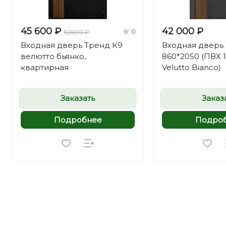
45 600 ₽
42 000 ₽
0
52600 ₽
Входная дверь Тренд К9
Входная дверь 
велютто бьянко,
860*2050 (ПВХ 
квартирная
Velutto Bianco)
Заказать
Заказ
Подробнее
Подро