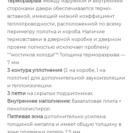
Терморазрыв:
между наружной и внутренней
сторонами двери обеспечивается термо-
вставкой, имеющей низкий коэффициент
теплопроводности, расположенной по всему
периметру полотна и короба. Наличие
термовставки в дверной коробке и дверном
проеме полностью исключает проблему
""мостиков холода""! Толщина терморазрыва —
7 мм.
3 контура уплотнения
(2 на коробе, 1 на
полотне) для дополнительной звукоизоляции
и теплоизоляции.
3 петли
на скрытых подшипниках.
Внутреннее наполнение:
базальтовая плита +
пенополистирол.
Петлевая зона
дополнительно усилена
толщиной металла и имеет общую толщину в
зоне приварки петель 2.5 мм.