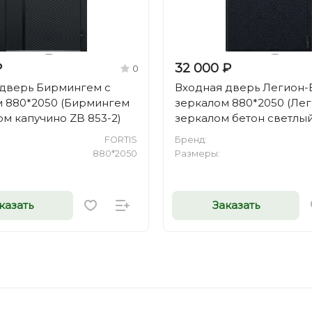
₽
32 000 ₽
0
 дверь Бирмингем с
Входная дверь Легион-
м 880*2050 (Бирмингем
зеркалом 880*2050 (Лег
ом капучино ZB 853-2)
зеркалом бетон светлый
FORTIS
Бренд:
880*2050
Размеры:
казать
Заказать