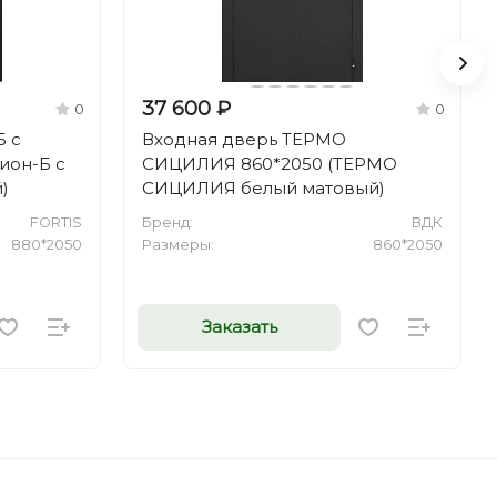
37 600 ₽
0
0
Б с
Входная дверь ТЕРМО
ион-Б с
СИЦИЛИЯ 860*2050 (ТЕРМО
)
СИЦИЛИЯ белый матовый)
FORTIS
Бренд:
ВДК
880*2050
Размеры:
860*2050
Заказать