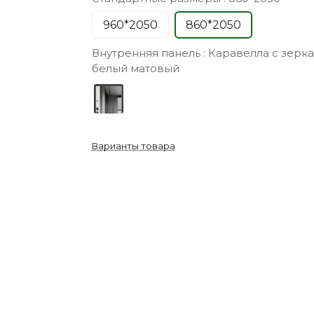
960*2050
860*2050
Внутренняя панель :
Каравелла с зерк
белый матовый
Варианты товара