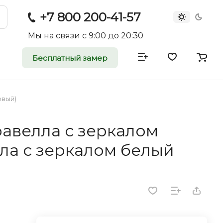
+7 800 200-41-57
Мы на связи с 9:00 до 20:30
Бесплатный замер
атные и
двери
овый)
равелла с зеркалом
rei.ru приглашает к
ла с зеркалом белый
оммерческие
ройщиков, дизайнеров и
редпринимателей.