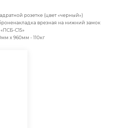
вадратной розетке (цвет «черный»)
броненакладка врезная на нижний замок
«ПСБ-С15»
мм х 960мм - 110кг