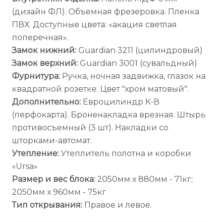
(дизайн ФЛ). Объемная фрезеровка. Пленка
ПВХ. Доступные цвета: «акация светлая
поперечная».
Замок нижний:
Guardian 3211 (цилиндровый)
Замок верхний:
Guardian 3001 (сувальдный)
Фурнитура:
Ручка, ночная задвижка, глазок на
квадратной розетке. Цвет "хром матовый".
Дополнительно:
Евроцилиндр К-В
(перфокарта). Броненакладка врезная. Штырь
противосъемный (3 шт). Накладки со
шторками-автомат.
Утепление:
Утеплитель полотна и коробки
«Ursa»
Размер и вес блока:
2050мм х 880мм - 71кг;
2050мм х 960мм - 75кг
Тип открывания:
Правое и левое.