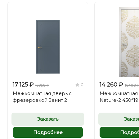
17 125 ₽
14 260 ₽
0
19750 ₽
16400 
Межкомнатная дверь с
Межкомнатная 
фрезеровкой Зенит 2
Nature-2 450*1
Заказать
Заказ
Подробнее
Подро