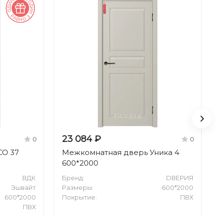
23 084 ₽
0
0
CO 37
Межкомнатная дверь Уника 4
600*2000
ВДК
Бренд:
DВЕРИЯ
Эшвайт
Размеры:
600*2000
600*2000
Покрытие:
ПВХ
ПВХ