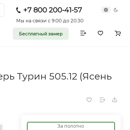
+7 800 200-41-57
Мы на связи с 9:00 до 20:30
Бесплатный замер
атные и
двери
ь Турин 505.12 (Ясень
rei.ru приглашает к
0
оммерческие
ройщиков, дизайнеров и
редпринимателей.
За полотно