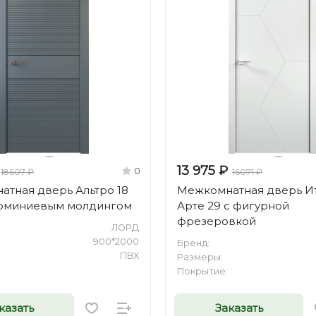
13 975 ₽
0
18607 ₽
16071 ₽
тная дверь Альтро 18
Межкомнатная дверь И
юминиевым молдингом
Арте 29 с фигурной
фрезеровкой
ЛОРД
900*2000
Бренд:
ПВХ
Размеры:
Покрытие:
казать
Заказать