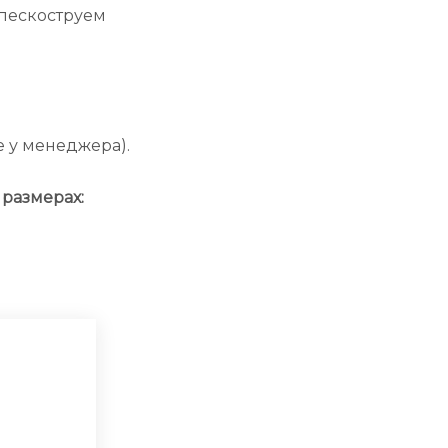
.пескоструем
й
е у менеджера).
размерах: