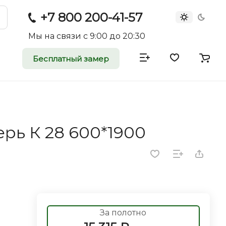
+7 800 200-41-57
Мы на связи с 9:00 до 20:30
Бесплатный замер
атные и
двери
рь К 28 600*1900
rei.ru приглашает к
оммерческие
ройщиков, дизайнеров и
редпринимателей.
За полотно