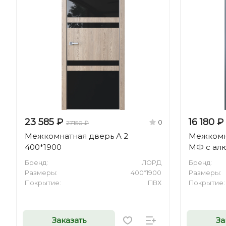
23 585 ₽
16 180 ₽
0
27150 ₽
Межкомнатная дверь А 2
Межкомна
400*1900
МФ с ал
Бренд:
ЛОРД
Бренд:
Размеры:
400*1900
Размеры:
Покрытие:
ПВХ
Покрытие:
Заказать
За