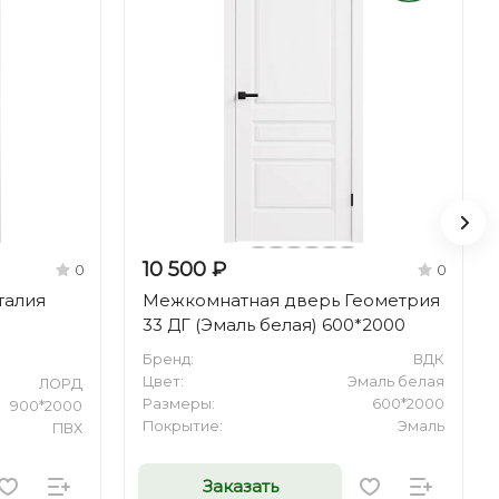
10 500 ₽
0
0
талия
Межкомнатная дверь Геометрия
33 ДГ (Эмаль белая) 600*2000
Бренд:
ВДК
Цвет:
Эмаль белая
ЛОРД
Размеры:
600*2000
900*2000
Покрытие:
Эмаль
ПВХ
Заказать