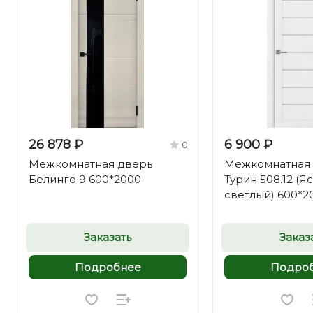
26 878 ₽
6 900 ₽
0
Межкомнатная дверь
Межкомнатная
Белинго 9 600*2000
Турин 508.12 (Я
светлый) 600*2
Заказать
Заказ
Подробнее
Подро