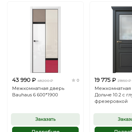
43 990 ₽
19 775 ₽
0
48200 ₽
21850 ₽
Межкомнатная дверь
Межкомнатная
Bauhaus 6 600*1900
Дольче 10.2 с г
фрезеровкой
Заказать
Заказ
Подробнее
Подро