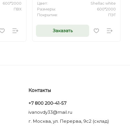
600*2000
Цвет:
Shellac white
ПВХ
Размеры:
600*2000
Покрытие:
ПЭТ
Заказать
Контакты
+7 800 200-41-57
ivanovdy33@mail.ru
г. Москва, ул. Перерва, 9с2 (склад)