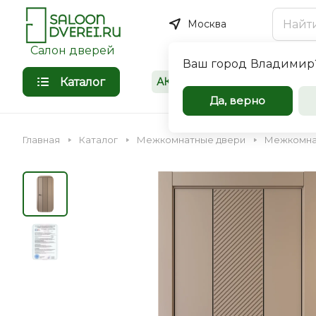
Москва
Салон дверей
Ваш город
Владимир
Каталог
АКЦИИ
Покупателям
Межкомнат
Да, верно
входные дв
Главная
Каталог
Межкомнатные двери
Межкомнат
оптом
Компания Saloondverei.r
сотрудничеству коммер
организации, застройщи
Входная
Межкомнатная
индивидуальных предпр