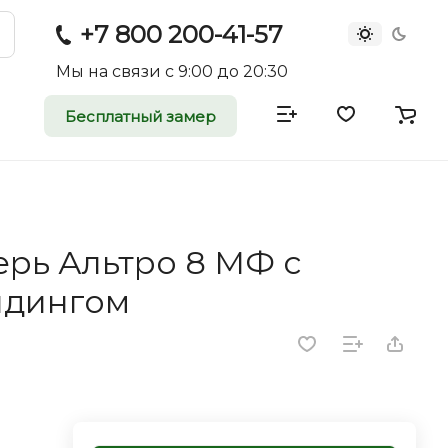
+7 800 200-41-57
Мы на связи с 9:00 до 20:30
Бесплатный замер
атные и
двери
рь Альтро 8 МФ с
rei.ru приглашает к
лдингом
оммерческие
ройщиков, дизайнеров и
редпринимателей.