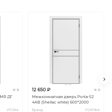
12 650 ₽
0
0
1MR ДГ
Межкомнатная дверь Porta-52
4AB (Shellac white) 600*2000
VITORA
Бренд:
PORTIKA