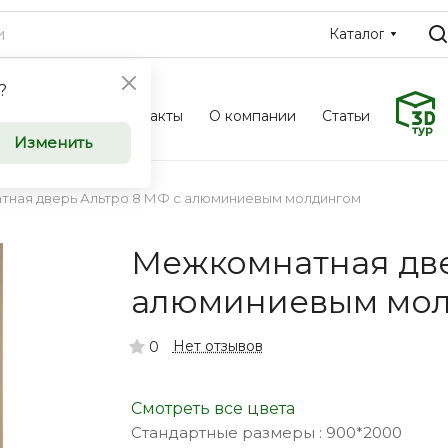
Каталог
?
Фотоальбом
Контакты
О компании
Статьи
ные и
Межкомн
Изменить
ери
входные 
ная дверь Альтро 8 МФ с алюминиевым молдингом
оптом
Межкомнатная две
u приглашает к
Компания Saloondve
алюминиевым мо
ческие
сотрудничеству к
ков, дизайнеров и
организации, заст
Нет отзывов
0
инимателей.
индивидуальных п
Смотреть все цвета
Стандартные размеры :
900*2000