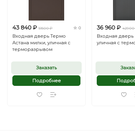
43 840 ₽
36 960 ₽
0
51500 ₽
42900
Входная дверь Термо
Входная дверь
Астана милки, уличная с
уличная с тер
терморазрывом
Заказать
Заказ
Подробнее
Подро