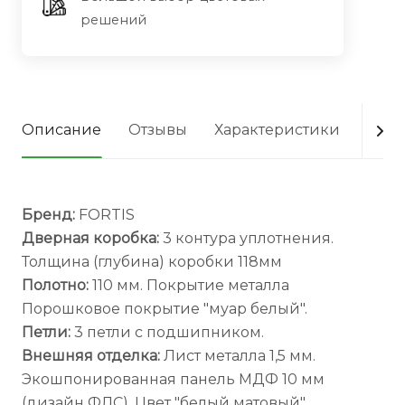
решений
Описание
Отзывы
Характеристики
Опла
Бренд:
FORTIS
Дверная коробка:
3 контура уплотнения.
Толщина (глубина) коробки 118мм
Полотно:
110 мм. Покрытие металла
Порошковое покрытие "муар белый".
Петли:
3 петли с подшипником.
Внешняя отделка:
Лист металла 1,5 мм.
Экошпонированная панель МДФ 10 мм
(дизайн ФЛС). Цвет "белый матовый".