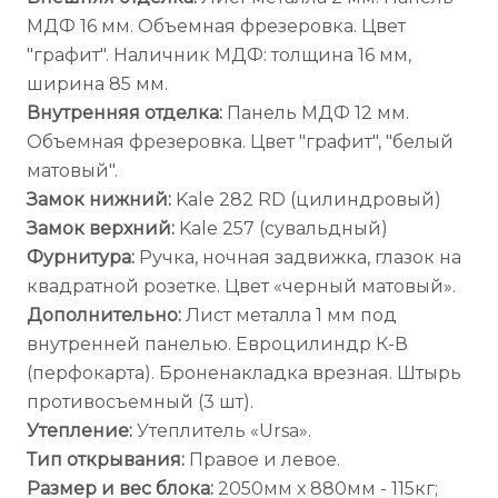
МДФ 16 мм. Объемная фрезеровка. Цвет
"графит". Наличник МДФ: толщина 16 мм,
ширина 85 мм.
Внутренняя отделка:
Панель МДФ 12 мм.
Объемная фрезеровка. Цвет "графит", "белый
матовый".
Замок нижний:
Kale 282 RD (цилиндровый)
Замок верхний:
Kale 257 (сувальдный)
Фурнитура:
Ручка, ночная задвижка, глазок на
квадратной розетке. Цвет «черный матовый».
Дополнительно:
Лист металла 1 мм под
внутренней панелью. Евроцилиндр К-В
(перфокарта). Броненакладка врезная. Штырь
противосъемный (3 шт).
Утепление:
Утеплитель «Ursa».
Тип открывания:
Правое и левое.
Размер и вес блока:
2050мм х 880мм - 115кг;