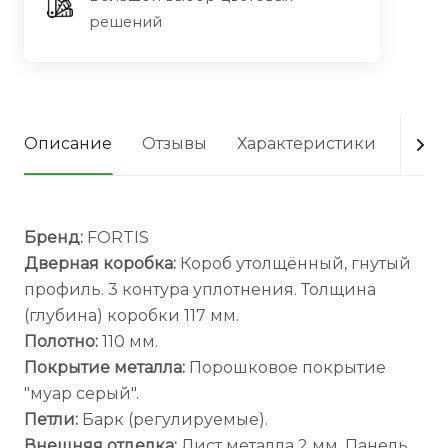
решений
Описание
Отзывы
Характеристики
Опла
Бренд:
FORTIS
Дверная коробка:
Короб утолщённый, гнутый
профиль. 3 контура уплотнения. Толщина
(глубина) коробки 117 мм.
Полотно:
110 мм.
Покрытие металла:
Порошковое покрытие
"муар серый".
Петли:
Барк (регулируемые).
Внешняя отделка:
Лист металла 2 мм. Панель