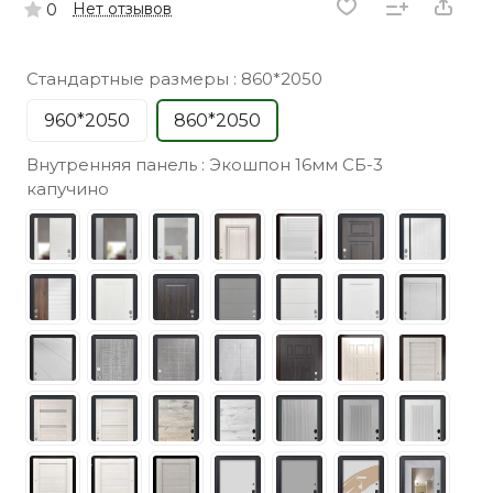
Нет отзывов
0
Стандартные размеры :
860*2050
960*2050
860*2050
Внутренняя панель :
Экошпон 16мм СБ-3
капучино