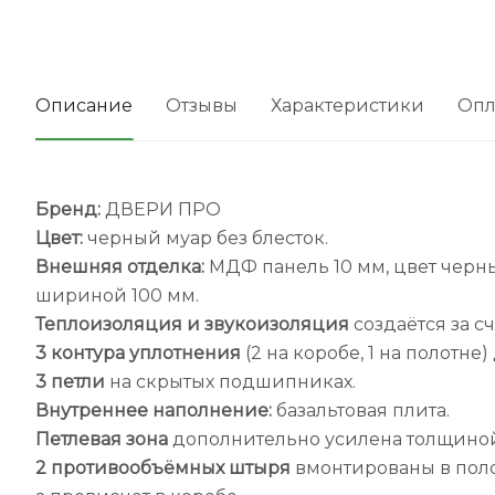
Описание
Отзывы
Характеристики
Опл
Бренд:
ДВЕРИ ПРО
Цвет:
черный муар без блесток.
Внешняя отделка:
МДФ панель 10 мм, цвет черны
шириной 100 мм.
Теплоизоляция и звукоизоляция
создаётся за с
3 контура уплотнения
(2 на коробе, 1 на полотн
3 петли
на скрытых подшипниках.
Внутреннее наполнение:
базальтовая плита.
Петлевая зона
дополнительно усилена толщиной 
2 противообъёмных штыря
вмонтированы в полот