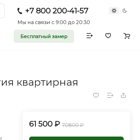
+7 800 200-41-57
Мы на связи с 9:00 до 20:30
Бесплатный замер
атные и
двери
гия квартирная
rei.ru приглашает к
оммерческие
ройщиков, дизайнеров и
редпринимателей.
61 500 ₽
70800 ₽
3