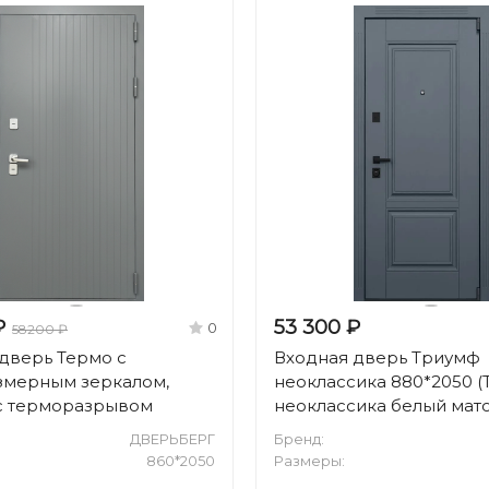
₽
53 300 ₽
0
58200 ₽
дверь Термо с
Входная дверь Триумф
змерным зеркалом,
неоклассика 880*2050 
 с терморазрывом
неоклассика белый мат
ДВЕРЬБЕРГ
Бренд:
860*2050
Размеры: