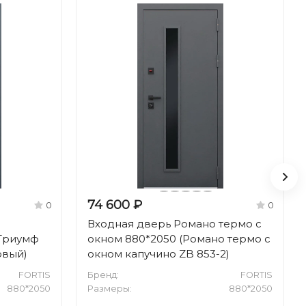
74 600 ₽
0
0
Входная дверь Романо термо с
(Триумф
окном 880*2050 (Романо термо с
овый)
окном капучино ZB 853-2)
FORTIS
Бренд:
FORTIS
880*2050
Размеры:
880*2050