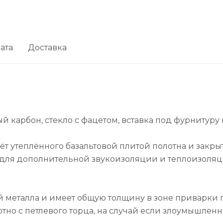
ата
Доставка
й карбон, стекло с фацетом, вставка под фурнитуру
чёт утеплённого базальтовой плитой полотна и закры
е) для дополнительной звукоизоляции и теплоизоляц
металла и имеет общую толщину в зоне приварки пе
но с петлевого торца, на случай если злоумышленни