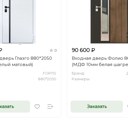
₽
90 600 ₽
0
дверь Глазго 880*2050
Входная дверь Фолио 8
белый матовый)
(МДФ 10мм белая шагре
FORTIS
Бренд:
880*2050
Размеры:
казать
Заказать