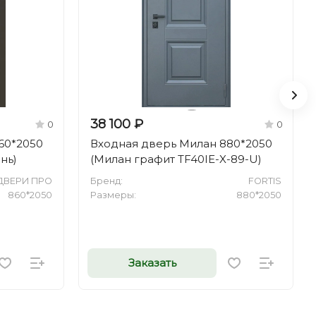
38 100 ₽
0
0
60*2050
Входная дверь Милан 880*2050
нь)
(Милан графит TF40IE-X-89-U)
ДВЕРИ ПРО
Бренд:
FORTIS
860*2050
Размеры:
880*2050
Заказать