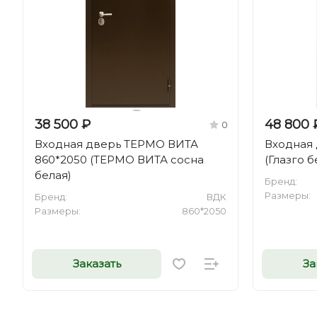
38 500 ₽
48 800 
0
Входная дверь ТЕРМО ВИТА
Входная 
860*2050 (ТЕРМО ВИТА сосна
(Глазго 
белая)
Бренд:
Размеры:
Бренд:
ВДК
Размеры:
860*2050
Заказать
За