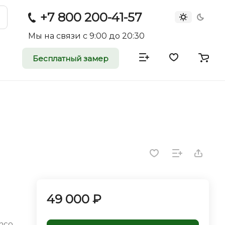
+7 800 200-41-57
Мы на связи с 9:00 до 20:30
Бесплатный замер
атные и
двери
rei.ru приглашает к
оммерческие
ройщиков, дизайнеров и
редпринимателей.
49 000 ₽
anco