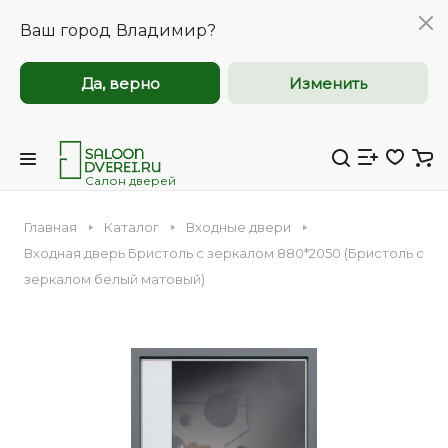
Ваш город
Владимир?
Да, верно
Изменить
Межкомнатные и
Межкомнатные и
входные двери
входные двери
оптом
оптом
Салон дверей
Главная
Каталог
Входные двери
Компания Saloondverei.ru приглашает к
Компания Saloondverei.ru приглашает к
Входная дверь Бристоль с зеркалом 880*2050 (Бристоль с
сотрудничеству коммерческие
сотрудничеству коммерческие
зеркалом белый матовый)
организации, застройщиков,
организации, застройщиков,
Входная
Межкомнатная
дизайнеров и индивидуальных
дизайнеров и индивидуальных
предпринимателей.
предпринимателей.