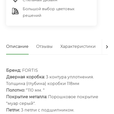
Стильный дизайн
Большой выбор цветовых
решений
Описание
Отзывы
Характеристики
Опла
Бренд:
FORTIS
Дверная коробка:
3 контура уплотнения.
Толщина (глубина) коробки 118мм
Полотно:
"110 мм. "
Покрытие металла:
Порошковое покрытие
"муар серый".
Петли:
3 петли с подшипником.