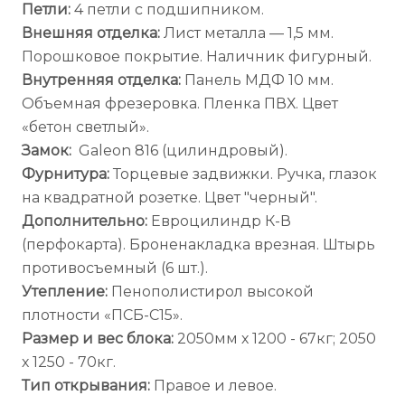
Петли:
4 петли с подшипником.
Внешняя отделка:
Лист металла — 1,5 мм.
Порошковое покрытие. Наличник фигурный.
Внутренняя отделка:
Панель МДФ 10 мм.
Объемная фрезеровка. Пленка ПВХ. Цвет
«бетон светлый».
Замок:
Galeon 816 (цилиндровый).
Фурнитура:
Торцевые задвижки. Ручка, глазок
на квадратной розетке. Цвет "черный".
Дополнительно:
Евроцилиндр К-В
(перфокарта). Броненакладка врезная. Штырь
противосъемный (6 шт.).
Утепление:
Пенополистирол высокой
плотности «ПСБ-С15».
Размер и вес блока:
2050мм х 1200 - 67кг; 2050
х 1250 - 70кг.
Тип открывания:
Правое и левое.