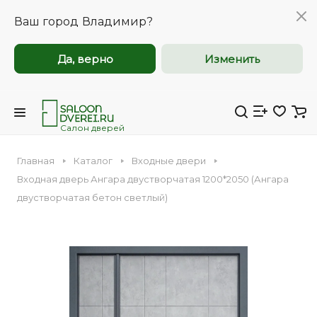
Ваш город
Владимир?
Да, верно
Изменить
Межкомнатные и
Межкомнатные и
входные двери
входные двери
оптом
оптом
Салон дверей
Главная
Каталог
Входные двери
Компания Saloondverei.ru приглашает к
Компания Saloondverei.ru приглашает к
Входная дверь Ангара двустворчатая 1200*2050 (Ангара
сотрудничеству коммерческие
сотрудничеству коммерческие
двустворчатая бетон светлый)
организации, застройщиков,
организации, застройщиков,
Входная
Межкомнатная
дизайнеров и индивидуальных
дизайнеров и индивидуальных
предпринимателей.
предпринимателей.