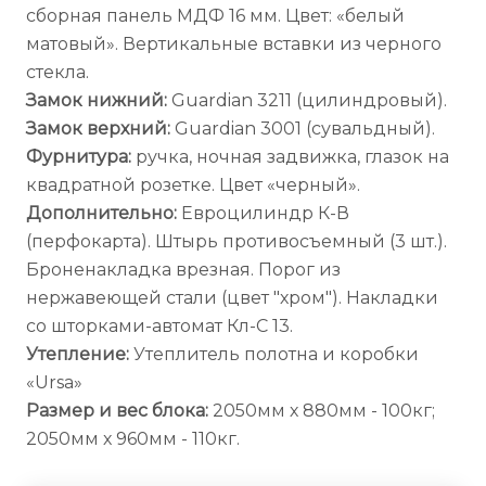
сборная панель МДФ 16 мм. Цвет: «белый
матовый». Вертикальные вставки из черного
стекла.
Замок нижний:
Guardian 3211 (цилиндровый).
Замок верхний:
Guardian 3001 (сувальдный).
Фурнитура:
ручка, ночная задвижка, глазок на
квадратной розетке. Цвет «черный».
Дополнительно:
Евроцилиндр К-В
(перфокарта). Штырь противосъемный (3 шт.).
Броненакладка врезная. Порог из
нержавеющей стали (цвет "хром"). Накладки
со шторками-автомат Кл-С 13.
Утепление:
Утеплитель полотна и коробки
«Ursa»
Размер и вес блока:
2050мм х 880мм - 100кг;
2050мм х 960мм - 110кг.