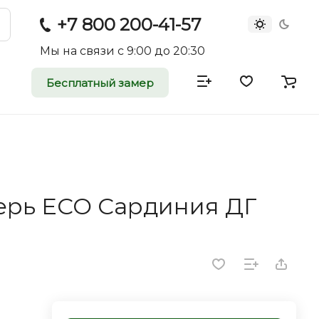
+7 800 200-41-57
Мы на связи с 9:00 до 20:30
Бесплатный замер
атные и
двери
rei.ru приглашает к
ерь ECO Сардиния ДГ
оммерческие
ройщиков, дизайнеров и
редпринимателей.