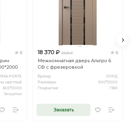
18 370 ₽
0
0
21125 ₽
урин
Межкомнатная дверь Альтро 6
600*2000
СФ с фрезеровкой
TIMA PORTE
Бренд:
ЛОРД
нь светлый
Размеры:
900*2000
600*2000
Покрытие:
ПВХ
Экошпон
Заказать