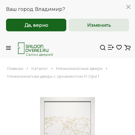
Ваш город
Владимир?
Да, верно
Изменить
Межкомнатные и
Межкомнатные и
входные двери
входные двери
оптом
оптом
Салон дверей
Главная
Каталог
Межкомнатные двери
Компания Saloondverei.ru приглашает к
Компания Saloondverei.ru приглашает к
Межкомнатная дверь с орнаментом Л-Ори 1
сотрудничеству коммерческие
сотрудничеству коммерческие
организации, застройщиков,
организации, застройщиков,
Входная
Межкомнатная
дизайнеров и индивидуальных
дизайнеров и индивидуальных
предпринимателей.
предпринимателей.