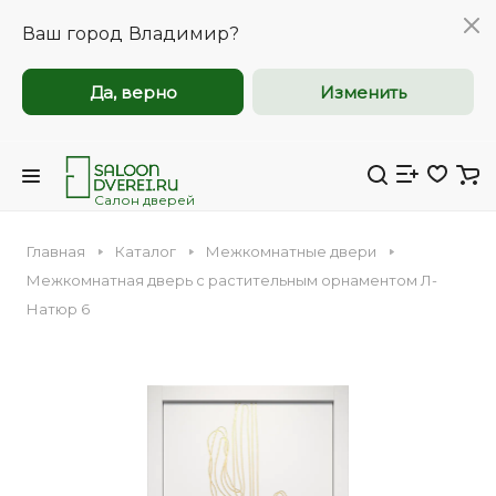
Ваш город
Владимир?
Да, верно
Изменить
Межкомнатные и
Межкомнатные и
входные двери
входные двери
оптом
оптом
Салон дверей
Главная
Каталог
Межкомнатные двери
Компания Saloondverei.ru приглашает к
Компания Saloondverei.ru приглашает к
Межкомнатная дверь с растительным орнаментом Л-
сотрудничеству коммерческие
сотрудничеству коммерческие
Натюр 6
организации, застройщиков,
организации, застройщиков,
Входная
Межкомнатная
дизайнеров и индивидуальных
дизайнеров и индивидуальных
предпринимателей.
предпринимателей.