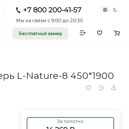
+7 800 200-41-57
Мы на связи с 9:00 до 20:30
Бесплатный замер
атные и
двери
рь L-Nature-8 450*1900
rei.ru приглашает к
оммерческие
ройщиков, дизайнеров и
редпринимателей.
За полотно