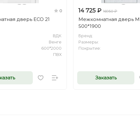
14 725 ₽
0
16950 ₽
атная дверь ECO 21
Межкомнатная дверь M
0
500*1900
ВДК
Бренд:
Венге
Размеры:
600*2000
Покрытие:
ПВХ
казать
Заказать