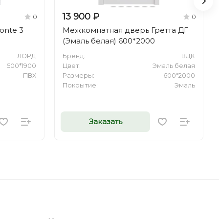
13 900 ₽
0
0
onte 3
Межкомнатная дверь Гретта ДГ
(Эмаль белая) 600*2000
ЛОРД
Бренд:
ВДК
500*1900
Цвет:
Эмаль белая
ПВХ
Размеры:
600*2000
Покрытие:
Эмаль
Заказать