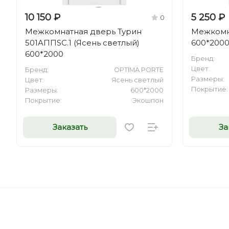
10 150 ₽
5 250 ₽
0
Межкомнатная дверь Турин
Межкомн
501AППSC.1 (Ясень светлый)
600*200
600*2000
Бренд:
Цвет:
Бренд:
OPTIMA PORTE
Размеры:
Цвет:
Ясень светлый
Покрытие:
Размеры:
600*2000
Покрытие:
Экошпон
Заказать
За