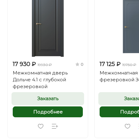
17 930 ₽
17 125 ₽
0
19930 ₽
19750 ₽
Межкомнатная дверь
Межкомнатная 
Дольче 4.1 с глубокой
фрезеровкой Зе
фрезеровкой
Заказать
Заказ
Подробнее
Подро