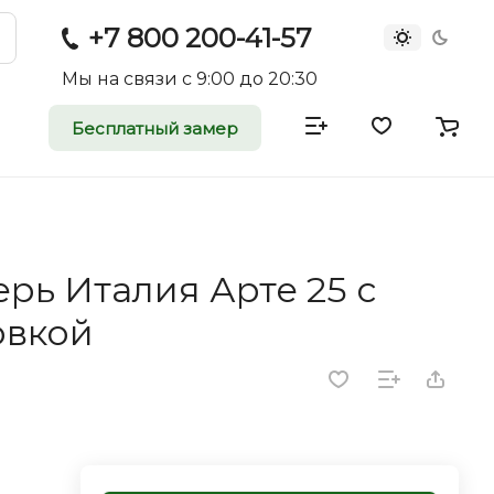
+7 800 200-41-57
Мы на связи с 9:00 до 20:30
Бесплатный замер
атные и
двери
рь Италия Арте 25 с
rei.ru приглашает к
овкой
оммерческие
ройщиков, дизайнеров и
редпринимателей.