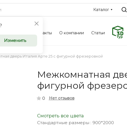
Каталог
?
Фотоальбом
Контакты
О компании
Статьи
ные и
Межкомн
Изменить
ери
входные 
ная дверь Италия Арте 25 с фигурной фрезеровкой
оптом
Межкомнатная две
u приглашает к
Компания Saloondve
фигурной фрезер
ческие
сотрудничеству к
ков, дизайнеров и
организации, заст
Нет отзывов
0
инимателей.
индивидуальных п
Смотреть все цвета
Стандартные размеры :
900*2000