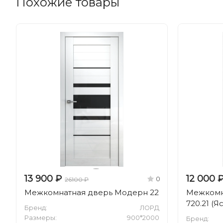
Похожие товары
13 900 ₽
12 000 
0
26100 ₽
Межкомнатная дверь Модерн 22
Межкомн
720.21 (
Бренд:
ЛОРД
Размеры:
900*2000
Бренд: