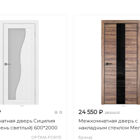
₽
24 550 ₽
0
28100 ₽
атная дверь Сицилия
Межкомнатная дверь с
Ясень светлый) 600*2000
накладным стеклом Ме
OPTIMA PORTE
Бренд: