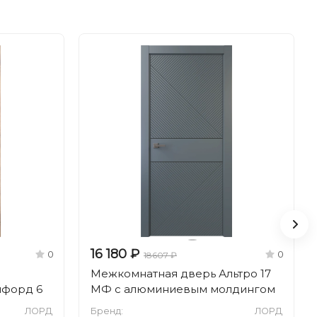
16 180 ₽
0
0
18607 ₽
Межкомнатная дверь Альтро 17
лфорд 6
МФ с алюминиевым молдингом
ЛОРД
Бренд:
ЛОРД