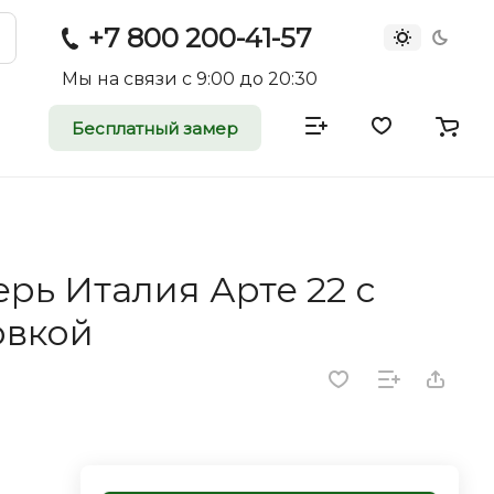
+7 800 200-41-57
Мы на связи с 9:00 до 20:30
Бесплатный замер
атные и
двери
рь Италия Арте 22 с
rei.ru приглашает к
овкой
оммерческие
ройщиков, дизайнеров и
редпринимателей.