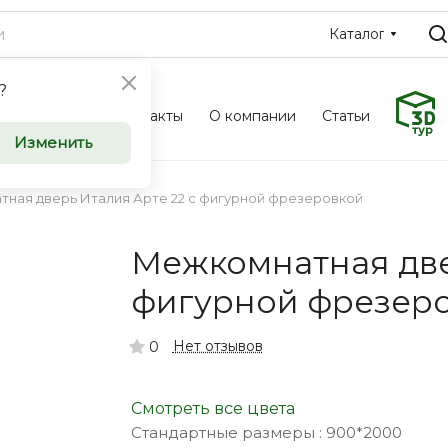
Каталог
?
Фотоальбом
Контакты
О компании
Статьи
ные и
Межкомн
Изменить
ери
входные 
ная дверь Италия Арте 22 с фигурной фрезеровкой
оптом
Межкомнатная две
u приглашает к
Компания Saloondve
фигурной фрезер
ческие
сотрудничеству к
ков, дизайнеров и
организации, заст
Нет отзывов
0
инимателей.
индивидуальных п
Смотреть все цвета
Стандартные размеры :
900*2000