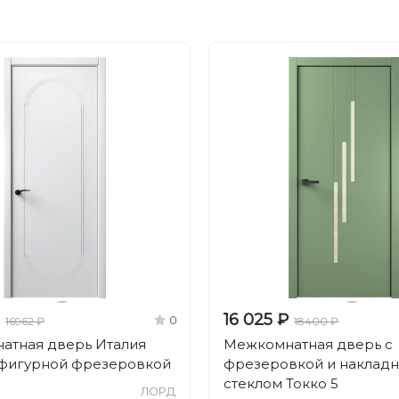
16 025 ₽
0
16962 ₽
18400 ₽
атная дверь Италия
Межкомнатная дверь с
 фигурной фрезеровкой
фрезеровкой и наклад
стеклом Токко 5
ЛОРД