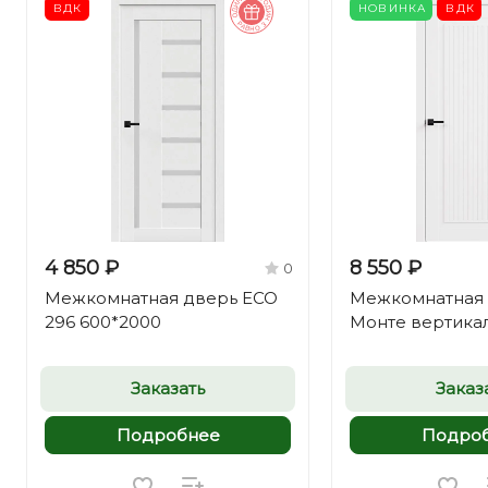
ВДК
НОВИНКА
ВДК
4 850 ₽
8 550 ₽
0
Межкомнатная дверь ECO
Межкомнатная 
296 600*2000
Монте вертика
Заказать
Заказ
Подробнее
Подро